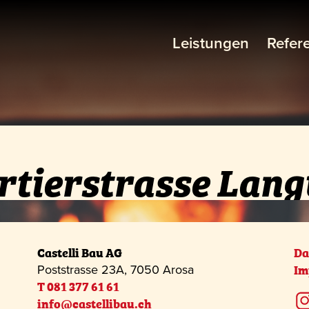
Leistungen
Refer
rtierstrasse Lang
Castelli Bau AG
Da
Im
Poststrasse 23A, 7050 Arosa
T 081 377 61 61
info@castellibau.ch