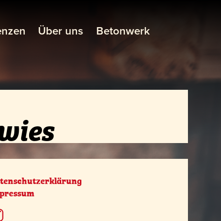
enzen
Über uns
Betonwerk
wies
tenschutzerklärung
pressum