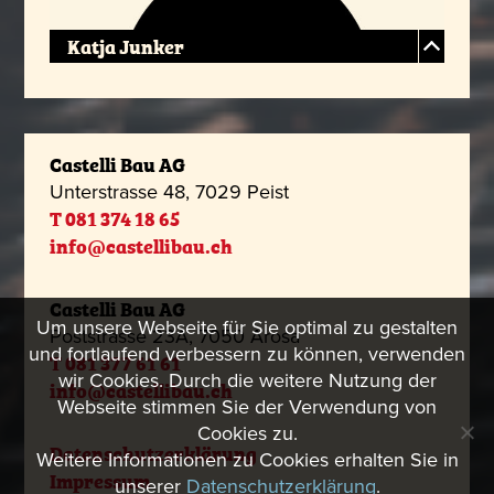
Katja Junker
Castelli Bau AG
Unterstrasse 48, 7029 Peist
T 081 374 18 65
info@castellibau.ch
Castelli Bau AG
Um unsere Webseite für Sie optimal zu gestalten
Poststrasse 23A, 7050 Arosa
und fortlaufend verbessern zu können, verwenden
T 081 377 61 61
wir Cookies. Durch die weitere Nutzung der
info@castellibau.ch
Webseite stimmen Sie der Verwendung von
Cookies zu.
Datenschutzerklärung
Weitere Informationen zu Cookies erhalten Sie in
Impressum
unserer
Datenschutzerklärung
.