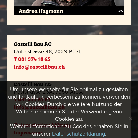
Andrea Hagmann
Castelli Bau AG
Unterstrasse 48, 7029 Peist
T 081 374 18 65
info@castellibau.ch
Castelli Bau AG
Um unsere Webseite für Sie optimal zu gestalten
Poststrasse 23A, 7050 Arosa
und fortlaufend verbessern zu können, verwenden
T 081 377 61 61
wir Cookies. Durch die weitere Nutzung der
info@castellibau.ch
Webseite stimmen Sie der Verwendung von
Cookies zu.
Datenschutzerklärung
Weitere Informationen zu Cookies erhalten Sie in
Impressum
unserer
Datenschutzerklärung
.