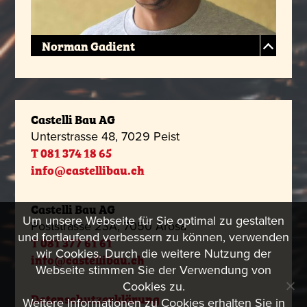
Norman Gadient
Castelli Bau AG
Unterstrasse 48, 7029 Peist
T 081 374 18 65
info@castellibau.ch
Castelli Bau AG
Um unsere Webseite für Sie optimal zu gestalten
Poststrasse 23A, 7050 Arosa
und fortlaufend verbessern zu können, verwenden
T 081 377 61 61
wir Cookies. Durch die weitere Nutzung der
info@castellibau.ch
Webseite stimmen Sie der Verwendung von
Cookies zu.
Datenschutzerklärung
Weitere Informationen zu Cookies erhalten Sie in