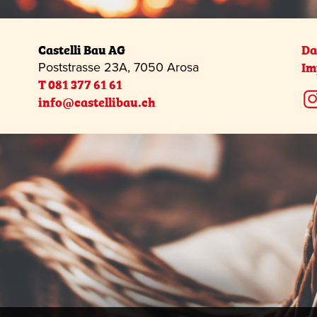
Castelli Bau AG
Da
Im
Poststrasse 23A, 7050 Arosa
T 081 377 61 61
info@castellibau.ch